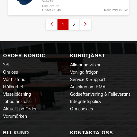
A15763
Tillv. art. nr:
155598-1549
Rek: 299,00 kr
1
2
ORDER NORDIC
KUNDTJÄNST
3PL
Allmänna villkor
Om oss
Vanliga frågor
Vår historia
Service & Support
Hållbarhet
Ansökan om RMA
Visselblåsning
Godsefterlysning & Felleverans
Jobba hos oss
Integritetspolicy
Aktuellt på Order
Om cookies
Varumärken
BLI KUND
KONTAKTA OSS