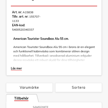
Art. nr:
A15838
Tillv. art. nr:
155707-
1133
EAN-kod:
5400520340337
American Tourister Soundbox Alu 55 cm.
American Tourister Soundbox Alu 55 cm i brons är en elegant
och funktionell kabinväska som kombinerar stilren design
med hållbarhet. Tillverkad i anodiserad aluminium erbjuder
denna resväska ett robust skydd för dina tillhörigheter
samtidigt som den ger ett lyxigt intryck. Den kompakta
Läs mer
storleken gör den perfekt för kortare resor eller som extra
bagage vid längre resor.
Funktioner
Varumärke
Sortera
- 4 dubbla hjul:
För smidig och tyst manövrering i alla
riktningar.
- TSA-lås:
Tillbehör
Säkerställer att väskan kan öppnas av
säkerhetspersonal vid behov utan att skadas.
- Dubbel dragstång:
Justerbar för optimal komfort och
SAMSONITE