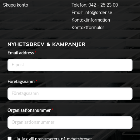
Skapa konto
Telefon:
042 - 25 23 00
Email:
info@order.se
Kontaktinformation
Kontaktformulär
NYHETSBREV & KAMPANJER
Email address
*
Företagsnamn
*
Organisationsnummer
*
Ja, jag vill prenumerera på nyhetsbrevet.