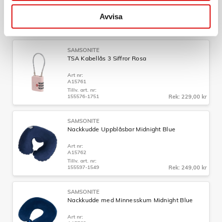
Art nr:
A15748
Avvisa
Tillv. art. nr:
157361-2957
Rek: 299,00 kr
SAMSONITE
TSA Kabellås 3 Siffror Rosa
Art nr:
A15761
Tillv. art. nr:
155576-1751
Rek: 229,00 kr
SAMSONITE
Nackkudde Uppblåsbar Midnight Blue
Art nr:
A15762
Tillv. art. nr:
155597-1549
Rek: 249,00 kr
SAMSONITE
Nackkudde med Minnesskum Midnight Blue
Art nr: