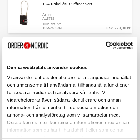
stabilitet.
TSA Kabellås 3 Siffror Svart
- Topp och sidohandtag:
För enkel hantering vid lyft och
Art nr:
transport.
A15759
- Fodrad insida:
Med dubbla fack och nätfickor för effektiv
Tillv. art. nr:
organisation av dina tillhörigheter.
155576-1041
Rek: 229,00 kr
Specifikationer:
SAMSONITE
Färg: Brons
Hopvikbar Ryggsäck M TA Revolution Svart
Material: Anodiserad aluminium
Mått: 55 x 40 x 23 cm
Art nr:
A15744
Volym: 39 liter
Denna webbplats använder cookies
Tillv. art. nr:
Vikt: 4,4 kg
157182-1041
Rek: 429,00 kr
Garanti: Begränsad 3-års global garanti
Vi använder enhetsidentifierare för att anpassa innehållet
och annonserna till användarna, tillhandahålla funktioner
SAMSONITE
för sociala medier och analysera vår trafik. Vi
Necessär Hängbar Rosa
vidarebefordrar även sådana identifierare och annan
Art nr:
information från din enhet till de sociala medier och
A15766
Tillv. art. nr:
annons- och analysföretag som vi samarbetar med.
142789-1751
Rek: 649,00 kr
Dessa kan i sin tur kombinera informationen med annan
information som du har tillhandahållit eller som de har
SKROSS
samlat in när du har använt deras tjänster.
Reseadapter Indien/Israel/Danmark till Europa