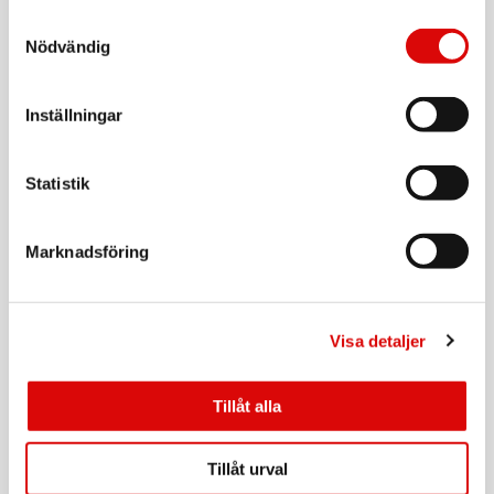
Jordad
Samtyckesval
Art nr:
Nödvändig
1.500217-E
Tillv. art. nr:
1.500217-E
Rek: 129,00 kr
Inställningar
SKROSS
Reseadapter Europa till Danmark Jordad
Statistik
Art nr:
1.500232-E
Tillv. art. nr:
1.500232-E
Rek: 129,00 kr
Marknadsföring
SAMSONITE
Midjeväska RFID-Skyddad TA Revolution Eclipse
Grey
Visa detaljer
Art nr:
A15746
Tillv. art. nr:
155575-2957
Rek: 299,00 kr
Tillåt alla
SAMSONITE
Axel/Nacke-Väska RFID TA Revolution Eclipse
Tillåt urval
Grey