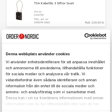
stabilitet.
TSA Kabellås 3 Siffror Svart
- Topp- och sidohandtag:
För enkel hantering vid lyft och
Art nr:
transport.
A15759
- Fodrad insida:
Med dubbla fack och nätfickor för effektiv
Tillv. art. nr:
organisation av dina tillhörigheter.
155576-1041
Rek: 229,00 kr
Specifikationer:
UTFÖRSÄLJNING
AMERICAN TOURISTER
Färg: Brons
Starvibe Necessär Rosa
Material: Anodiserad aluminium
Mått: 68 x 47 x 29 cm
Art nr:
A11871
Volym: 73 liter
Denna webbplats använder cookies
Tillv. art. nr:
Vikt: 5,8 kg
146369-A039
Rek: 899,00 kr
Garanti: Begränsad 3-års global garanti
Vi använder enhetsidentifierare för att anpassa innehållet
och annonserna till användarna, tillhandahålla funktioner
SAMSONITE
för sociala medier och analysera vår trafik. Vi
Hopvikbar Ryggsäck M TA Revolution Svart
vidarebefordrar även sådana identifierare och annan
Art nr:
information från din enhet till de sociala medier och
A15744
Tillv. art. nr:
annons- och analysföretag som vi samarbetar med.
157182-1041
Rek: 429,00 kr
Dessa kan i sin tur kombinera informationen med annan
information som du har tillhandahållit eller som de har
SAMSONITE
samlat in när du har använt deras tjänster.
Necessär Hängbar Rosa