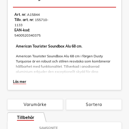
Art. nr:
A15844
Tillv. art. nr:
155710-
1133
EAN-kod:
5400520340375
American Tourister Soundbox Alu 68 cm.
American Tourister Soundbox Alu 68 cm i färgen Dusty
Turquoise är en robust och stilren resväska som kombinerar
hållbarhet med funktionalitet. Tillverkad i anodiserad
aluminium erbjuder den exceptionellt skydd för dina
tillhörigheter samtidigt som den ger ett lyxigt intryck. Denna
Läs mer
mellanviktsväska är perfekt för längre resor eller som extra
bagage vid längre vistelser.
Funktioner
Varumärke
Sortera
- 4 dubbla hjul:
För smidig och tyst manövrering i alla
riktningar.
- TSA-lås:
Tillbehör
Säkerställer att väskan kan öppnas av
säkerhetspersonal vid behov utan att skadas.
- Dubbel dragstång:
Justerbar för optimal komfort och
SAMSONITE