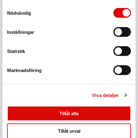
Samtyckesval
Art nr:
Nödvändig
A15766
Tillv. art. nr:
142789-1751
Rek: 649,00 kr
Inställningar
SKROSS
Reseadapter Indien/Israel/Danmark till Europa
Jordad
Statistik
Art nr:
1.500217-E
Tillv. art. nr:
1.500217-E
Rek: 129,00 kr
Marknadsföring
SKROSS
Reseadapter Europa till Danmark Jordad
Visa detaljer
Art nr:
1.500232-E
Tillv. art. nr:
1.500232-E
Rek: 129,00 kr
Tillåt alla
SAMSONITE
Midjeväska RFID-Skyddad TA Revolution Eclipse
Tillåt urval
Grey