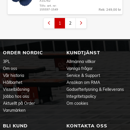
A15762
Tillv. art. nr:
155597-1549
Rek: 249,00 kr
1
2
ORDER NORDIC
KUNDTJÄNST
3PL
Allmänna villkor
Om oss
Vanliga frågor
Vår historia
Service & Support
Hållbarhet
Ansökan om RMA
Visselblåsning
Godsefterlysning & Felleverans
Jobba hos oss
Integritetspolicy
Aktuellt på Order
Om cookies
Varumärken
BLI KUND
KONTAKTA OSS