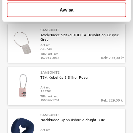
Art nr:
A15746
Avvisa
Tillv. art. nr:
155575-2957
Rek: 299,00 kr
SAMSONITE
Axel/Nacke-Väska RFID TA Revolution Eclipse
Grey
Art nr:
A15748
Tillv. art. nr:
157361-2957
Rek: 299,00 kr
SAMSONITE
TSA Kabellås 3 Siffror Rosa
Art nr:
A15761
Tillv. art. nr:
155576-1751
Rek: 229,00 kr
SAMSONITE
Nackkudde Uppblåsbar Midnight Blue
Art nr: