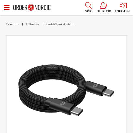
SÖK
BLI KUND
LOGGA IN
Telecom
Tillbehör
Ladd/Synk-kablar