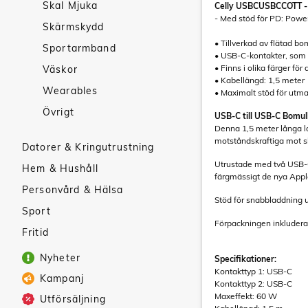
Skal Mjuka
Celly USBCUSBCCOTT - U
- Med stöd för PD: Power
Skärmskydd
• Tillverkad av flätad bo
Sportarmband
• USB-C-kontakter, som
• Finns i olika färger fö
Väskor
• Kabellängd: 1,5 meter
Wearables
• Maximalt stöd för utm
Övrigt
USB-C till USB-C Bomull
Denna 1,5 meter långa la
motståndskraftiga mot sl
Datorer & Kringutrustning
Utrustade med två USB-C
Hem & Hushåll
färgmässigt de nya App
Personvård & Hälsa
Stöd för snabbladdning 
Sport
Förpackningen inkluderar
Fritid
Nyheter
Specifikationer:
Kontakttyp 1: USB-C
Kampanj
Kontakttyp 2: USB-C
Maxeffekt: 60 W
Utförsäljning