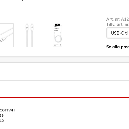
Art. nr:
A12
Tillv. art. n
Se alla pro
COTTWH
89
10