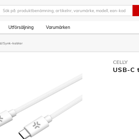
Utförsäljning
Varumärken
d/Synk-kablar
CELLY
USB-C t