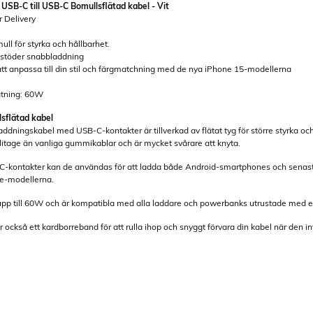
SB-C till USB-C Bomullsflätad kabel - Vit
 Delivery
mull för styrka och hållbarhet.
 stöder snabbladdning
r att anpassa till din stil och färgmatchning med de nya iPhone 15-modellerna
atning: 60W
sflätad kabel
ddningskabel med USB-C-kontakter är tillverkad av flätat tyg för större styrka och
itage än vanliga gummikablar och är mycket svårare att knyta.
-kontakter kan de användas för att ladda både Android-smartphones och senaste 
le-modellerna.
upp till 60W och är kompatibla med alla laddare och powerbanks utrustade med 
 också ett kardborreband för att rulla ihop och snyggt förvara din kabel när den i