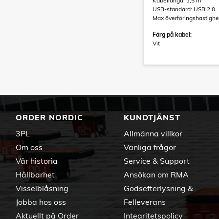
Kabellängd: 1,5 m
USB-standard: USB 2.0
Max överföringshastighe
Färg på kabel:
Vit
ORDER NORDIC
KUNDTJÄNST
3PL
Allmänna villkor
Om oss
Vanliga frågor
Vår historia
Service & Support
Hållbarhet
Ansökan om RMA
Visselblåsning
Godsefterlysning &
Jobba hos oss
Felleverans
Aktuellt på Order
Integritetspolicy