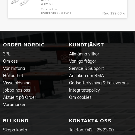
Art nr:
A12159
Tillv. art. nr:
USBCUSBCCOTTWH
Rek: 199,00 kr
ORDER NORDIC
KUNDTJÄNST
3PL
Allmänna villkor
Om oss
Vanliga frågor
Vår historia
Service & Support
Hållbarhet
Ansökan om RMA
Visselblåsning
Godsefterlysning & Felleverans
Jobba hos oss
Integritetspolicy
Aktuellt på Order
Om cookies
Varumärken
BLI KUND
KONTAKTA OSS
Skapa konto
Telefon:
042 - 25 23 00