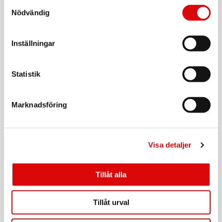
Samtyckesval
4-i-1-kabel USB-C/USB-A till USB-C/Lightning
Utgångseffekt: 15 - 27 - 30 - 30 - 30W, 2%
60W 2m Svart
Nödvändig
Genomsnittlig aktiv verkningsgrad: 82,9%, 2%
Art nr:
A12154
Verkningsgrad vid låg belastning (10 %): 79,19%, 2%
Tillv. art. nr:
Strömförbrukning utan belastning: 0,06 W, 2%
USBC4IN1BK
Rek: 419,00 kr
Inställningar
Höjd: 7,1 cm
Bredd: 3,5 cm
Längd: 3 cm
CELLY
Vikt: 45 g
2-i-1-kabel USB-C/USB-A till USB-C/Lightning
Statistik
60W 1m Svart
EU-Försäkran
Art nr:
A11162
Marknadsföring
Tillv. art. nr:
USBC2IN1BK
Rek: 349,00 kr
CELLY
USB-C till USB-C Kabel flätad 60W 1,5m Rosa
Visa detaljer
Art nr:
A12158
Tillåt alla
Tillv. art. nr:
USBCUSBCCOTTPK
Rek: 199,00 kr
Tillåt urval
CELLY
USB-C - 2x USB-C Kabel flätad 100W 1,3m