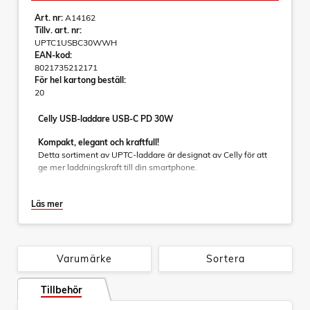
Art. nr:
A14162
Tillv. art. nr:
UPTC1USBC30WWH
EAN-kod:
8021735212171
För hel kartong beställ:
20
Celly USB-laddare USB-C PD 30W
Kompakt, elegant och kraftfull!
Detta sortiment av UPTC-laddare är designat av Celly för att
ge mer laddningskraft till din smartphone.
UPTC väggladdare 30W med 1 USB-C-port ger snabb
laddning med effektiviteten hos GaN-teknik.
Läs mer
Den är utformad för dem som behöver ström när de är på
språng och kombinerar premiummaterial och en
ultrakompakt form, vilket gör den idealisk för resor eller
Varumärke
Sortera
daglig användning.
GaN-teknik
Tillbehör
GaN står för galliumnitrid, en halvledare som kan leverera