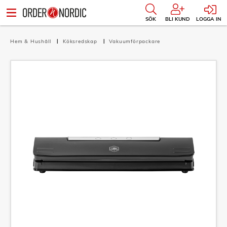
SÖK
BLI KUND
LOGGA IN
Hem & Hushåll
Köksredskap
Vakuumförpackare