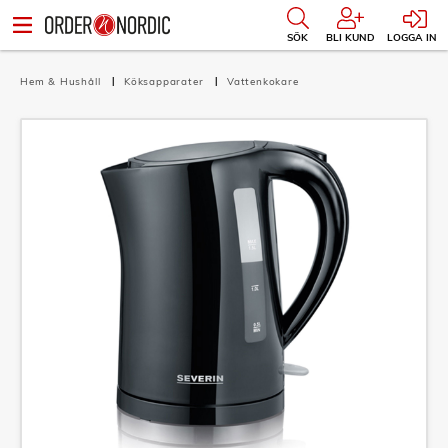
SÖK
BLI KUND
LOGGA IN
Hem & Hushåll
Köksapparater
Vattenkokare