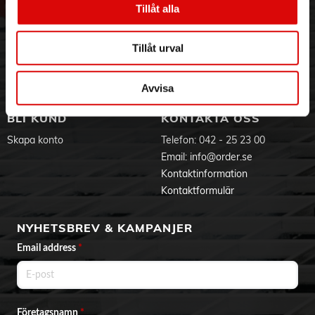
Tillåt alla
Hållbarhet
Ansökan om RMA
Visselblåsning
Godsefterlysning & Felleverans
Jobba hos oss
Integritetspolicy
Tillåt urval
Aktuellt på Order
Om cookies
Varumärken
Avvisa
BLI KUND
KONTAKTA OSS
Skapa konto
Telefon:
042 - 25 23 00
Email:
info@order.se
Kontaktinformation
Kontaktformulär
NYHETSBREV & KAMPANJER
Email address
*
Företagsnamn
*