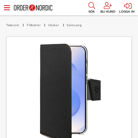
SÖK
BLI KUND
LOGGA IN
Telecom
Tillbehör
Väskor
Samsung