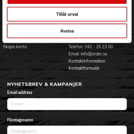
Visselblåsning
Godsefterlysning & Felleverans
ProActive Wash-tekniken och dess unika
vatteninsprutningssystem garanteras en jämn, snabb och
Jobba hos oss
Integritetspolicy
effektiv sköljning samt optimal behandling av alla tyger, även
Tillåt urval
Aktuellt på Order
Om cookies
under snabba program.
Varumärken
Förbättra hygienen i din tvättmaskin
Avvisa
Mer hygien med nya Candy ProWash 300 tack vare Clean
BLI KUND
KONTAKTA OSS
Shield™, som skyddar mot bakterier och mögel, och Smart
Spray, som rengör luckan och tätningen från
Skapa konto
Telefon:
042 - 25 23 00
tvättmedelsrester tack vare ett dubbelt
Email:
info@order.se
vatteninjektionssystem.
Kontaktinformation
Tyst tvätt med perfekt skötsel
Kontaktformulär
AI Silent Motion känner av trummans rotation och
koordinerar vibrationerna för en tyst tvätt med A-klassade
ljudnivåer, samtidigt som den sköter om dina kläder och
NYHETSBREV & KAMPANJER
garanterar optimal effektivitet.
Email address
*
Maximalt skydd för din tvätt
Soft Drum säkerställer bättre tvättmedelsverkan, mindre
friktion och mindre skrynklor, vilket ger maximal prestanda
och skydd för dina kläder.
Företagsnamn
*
Specifikationer:
Front / Toppmatad: Front