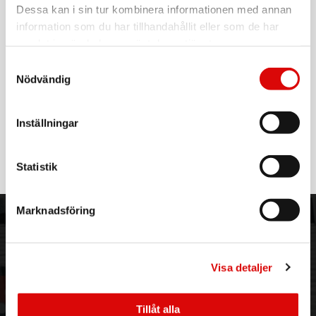
EAN-kod:
Dessa kan i sin tur kombinera informationen med annan
8059019114026
information som du har tillhandahållit eller som de har
samlat in när du har använt deras tjänster.
Möt nya Candy ProWash 300: snabb, smart och byggd för
att hålla. Välj mellan 8 snabba program från bara 14
Samtyckesval
minuter, släta ut skrynklor med Easy Iron och låt Smart
Nödvändig
Wash justera inställningarna för enkel tvätt. Designad för
att hålla i 20 år.
Energiklass A-15
Inställningar
Läs mer
Tack vare den reducerade energiförbrukningen är Candy 15
% effektivare än en standardtvättmaskin i klass A.
Statistik
Spara tid med ett komplett utbud av snabba program
Mångsidig, snabb och pålitlig – nya Candy ProWash 300
uppfyller dina dagliga tvättbehov med ett komplett utbud av
snabba program, från 14 till 59 minuter.
Marknadsföring
ORDER NORDIC
KUNDTJÄNST
Byggd för att hålla
Tack vare sin robusta konstruktion och högkvalitativa
3PL
Allmänna villkor
material är Candy ProWash 300 testad för att hålla i 20 år*.
Om oss
Vanliga frågor
Visa detaljer
*Intern hållbarhetstest vid 4000 cykler
Vår historia
Service & Support
ProActive Wash
Hållbarhet
Ansökan om RMA
Är du redo att klara alla tvättutmaningar? Med den nya
Tillåt alla