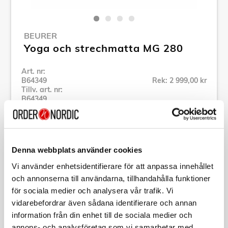
BEURER
Yoga och strechmatta MG 280
Art. nr:
B64349
Rek: 2 999,00 kr
Tillv. art. nr:
B64349
Se alla produkter inom Beurer
Denna webbplats använder cookies
Specifikation
Vi använder enhetsidentifierare för att anpassa innehållet
och annonserna till användarna, tillhandahålla funktioner
Beskrivning
för sociala medier och analysera vår trafik. Vi
vidarebefordrar även sådana identifierare och annan
Art. nr:
B64349
information från din enhet till de sociala medier och
Tillv. art. nr:
B64349
annons- och analysföretag som vi samarbetar med.