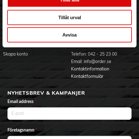
Visselblåsning
Godsefterlysning & Felleverans
Jobba hos oss
Integritetspolicy
Tillåt urval
Aktuellt på Order
Om cookies
Varumärken
Avvisa
BLI KUND
KONTAKTA OSS
Skapa konto
Telefon:
042 - 25 23 00
Email:
info@order.se
Kontaktinformation
Kontaktformulär
NYHETSBREV & KAMPANJER
Email address
*
Företagsnamn
*