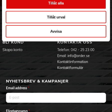
Tillåt alla
Hållbarhet
Ansökan om RMA
Visselblåsning
Godsefterlysning & Felleverans
Jobba hos oss
Integritetspolicy
Tillåt urval
Aktuellt på Order
Om cookies
Varumärken
Avvisa
BLI KUND
KONTAKTA OSS
Skapa konto
Telefon:
042 - 25 23 00
Email:
info@order.se
Kontaktinformation
Kontaktformulär
NYHETSBREV & KAMPANJER
Email address
*
Företagsnamn
*