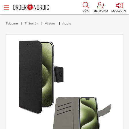
SÖK
BLI KUND
LOGGA IN
Telecom
Tillbehör
Väskor
Apple